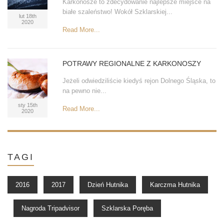
Karkonosze to zdecydowanie najlepsze miejsce na
białe szaleństwo! Wokół Szklarskiej...
lut 18th
2020
Read More...
POTRAWY REGIONALNE Z KARKONOSZY
Jeżeli odwiedziliście kiedyś rejon Dolnego Śląska, to
na pewno nie...
sty 15th
Read More...
2020
TAGI
2016
2017
Dzień Hutnika
Karczma Hutnika
Nagroda Tripadvisor
Szklarska Poręba