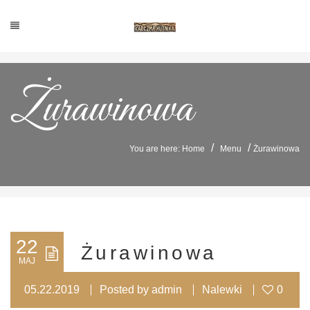
Żurawinowa
/
/
You are here: Home
Menu
Żurawinowa
22
Żurawinowa
MAJ
05.22.2019
Posted by
admin
Nalewki
0