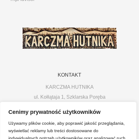
KONTAKT
KARCZMA HUTNIKA
ul. Kołłątaja 1, Szklarska Poręba
tel.: 508 086 535
Cenimy prywatność użytkowników
email: karczmahutnika@onet.pl
Używamy plików cookie, aby poprawić jakość przeglądania,
wyświetlać reklamy lub treści dostosowane do
Godziny otwarcia proszę sprawdzać na bieżąco na
indywidualnych potrzeb użytkowników oraz analizować ruch