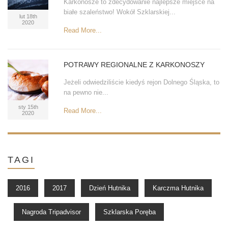
Karkonosze to zdecydowanie najlepsze miejsce na
białe szaleństwo! Wokół Szklarskiej...
lut 18th
2020
Read More...
POTRAWY REGIONALNE Z KARKONOSZY
Jeżeli odwiedziliście kiedyś rejon Dolnego Śląska, to
na pewno nie...
sty 15th
Read More...
2020
TAGI
2016
2017
Dzień Hutnika
Karczma Hutnika
Nagroda Tripadvisor
Szklarska Poręba