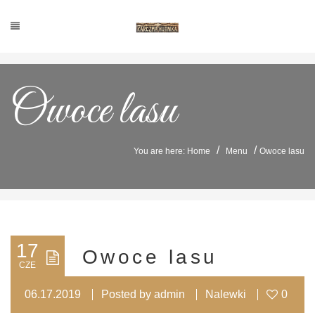
Owoce lasu
/
/
You are here: Home
Menu
Owoce lasu
17
Owoce lasu
CZE
06.17.2019
Posted by
admin
Nalewki
0