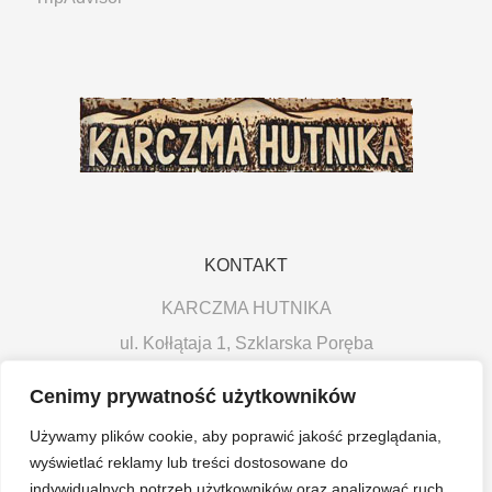
KONTAKT
KARCZMA HUTNIKA
ul. Kołłątaja 1, Szklarska Poręba
tel.: 508 086 535
Cenimy prywatność użytkowników
email: karczmahutnika@onet.pl
Używamy plików cookie, aby poprawić jakość przeglądania,
wyświetlać reklamy lub treści dostosowane do
Godziny otwarcia proszę sprawdzać na bieżąco na
indywidualnych potrzeb użytkowników oraz analizować ruch