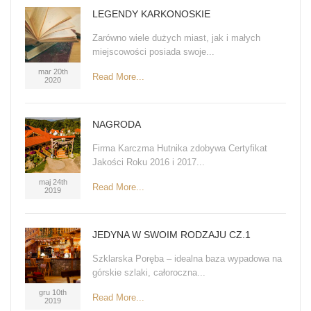
LEGENDY KARKONOSKIE
Zarówno wiele dużych miast, jak i małych
miejscowości posiada swoje...
mar 20th
Read More...
2020
NAGRODA
Firma Karczma Hutnika zdobywa Certyfikat
Jakości Roku 2016 i 2017...
maj 24th
Read More...
2019
JEDYNA W SWOIM RODZAJU CZ.1
Szklarska Poręba – idealna baza wypadowa na
górskie szlaki, całoroczna...
gru 10th
Read More...
2019