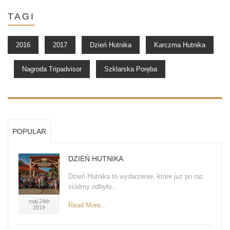
TAGI
2016
2017
Dzień Hutnika
Karczma Hutnika
Nagroda Tripadvisor
Szklarska Poręba
POPULAR
DZIEŃ HUTNIKA
Dzień Hutnika to wydarzenie, które już po raz
siódmy odbyło...
maj 24th
Read More...
2019