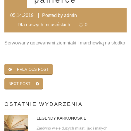
05.14.2019
Posted by
admin
Dla naszych milusińskich
0
Serwowany
gotowanymi ziemniaki i marchewką na s
ł
odko
PREVIOUS POST
NEXT POST
OSTATNIE
WYDARZENIA
LEGENDY KARKONOSKIE
Zarówno wiele dużych miast, jak i małych